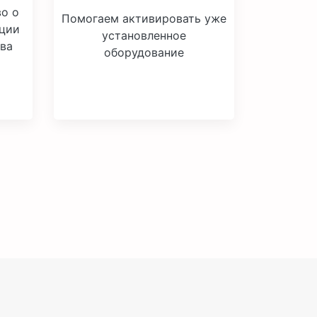
о о
Помогаем активировать уже
кции
установленное
ва
оборудование