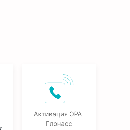
Активация ЭРА-
Глонасс
и